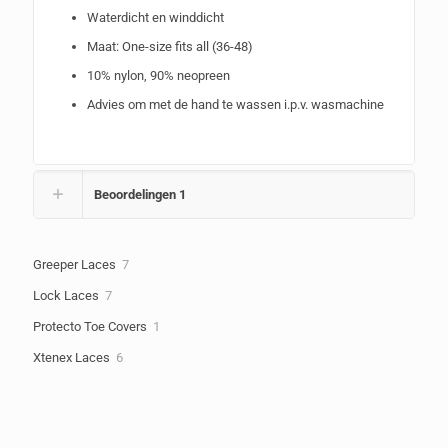
Waterdicht en winddicht
Maat: One-size fits all (36-48)
10% nylon, 90% neopreen
Advies om met de hand te wassen i.p.v. wasmachine
Beoordelingen
1
7
Greeper Laces
7
producten
7
Lock Laces
7
producten
1
Protecto Toe Covers
1
product
6
Xtenex Laces
6
producten