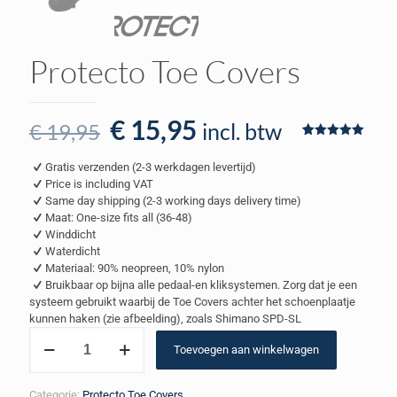
Protecto Toe Covers
Oorspronkelijke
Huidige
€
15,95
incl. btw
€
19,95
prijs
prijs
Waardering
1
5.00
op 5
Gratis verzenden (2-3 werkdagen levertijd)
gebaseerd
was:
is:
op
Price is including VAT
klantbeoordeling
€ 19,95.
€ 15,95.
Same day shipping (2-3 working days delivery time)
Maat: One-size fits all (36-48)
Winddicht
Waterdicht
Materiaal: 90% neopreen, 10% nylon
Bruikbaar op bijna alle pedaal-en kliksystemen. Zorg dat je een
systeem gebruikt waarbij de Toe Covers achter het schoenplaatje
kunnen haken (zie afbeelding), zoals Shimano SPD-SL
Protecto
Toevoegen aan winkelwagen
Toe
Covers
aantal
Categorie:
Protecto Toe Covers