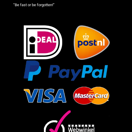
“Be fast or be forgotten!”