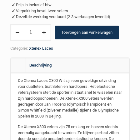
op
Prijs is inclusief btw
klantbeoordeling
Verpakking bevat twee veters
Dezelfde werkdag verstuurd (2-3 werkdagen levertijd)
Xtenex
Toevoegen aan winkelwagen
Laces
X300
–
Categorie:
Xtenex Laces
Wit
aantal
Beschrijving
De Xtenex Laces X300 Wit zijn een geweldige uitvinding
voor duatleten, triathleten en hardlopers. Het elastische
vetersysteem stelt de sporter in staat snel te wisselen naar
zijn hardloopschoenen. De Xtenex X300 veters werden
gedragen door Jan Frodeno (olympisch kampioen) en
Simon Whitfield (zilveren medaille) tijdens de Olympische
Spelen in 2008 in Beijing.
De Xtenex X300 veters zijn 75 cm lang en hoeven slechts
eenmalig aangebracht te worden. Ze blijven perfect zitten
door de speciale gepatenteerde elastische knopen. De