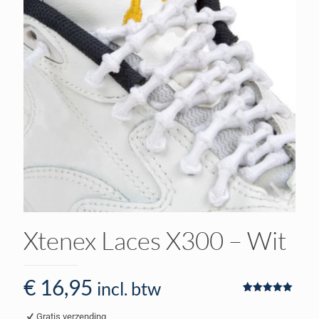
Xtenex Laces X300 – Wit
€
16,95
incl. btw
Waardering
1
5.00
op 5
Gratis verzending
gebaseerd