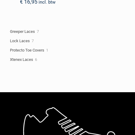
€
16,95
incl. btw
7
Greeper Laces
7
producten
7
Lock Laces
7
producten
1
Protecto Toe Covers
1
product
6
Xtenex Laces
6
producten