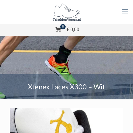
0
€ 0,00
Xtenex Laces X300 – Wit