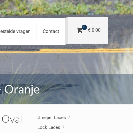
0
€ 0,00
estelde vragen
Contact
– Oranje
 Oval
7
Greeper Laces
7
producten
7
Lock Laces
7