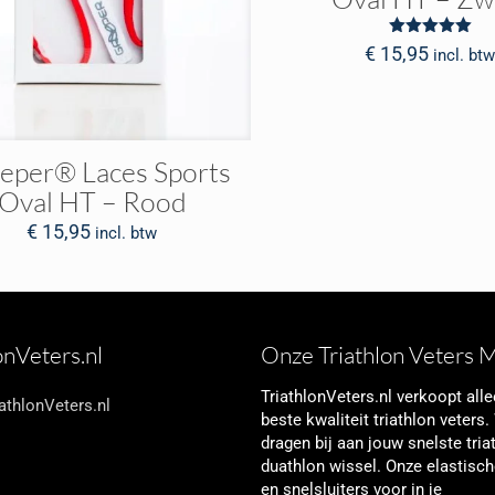
Waardering
€
15,95
incl. bt
5.00
uit 5
eper® Laces Sports
Oval HT – Rood
€
15,95
incl. btw
onVeters.nl
Onze Triathlon Veters M
TriathlonVeters.nl verkoopt all
iathlonVeters.nl
beste kwaliteit triathlon veters.
dragen bij aan jouw snelste tria
duathlon wissel. Onze elastisch
en snelsluiters voor in je