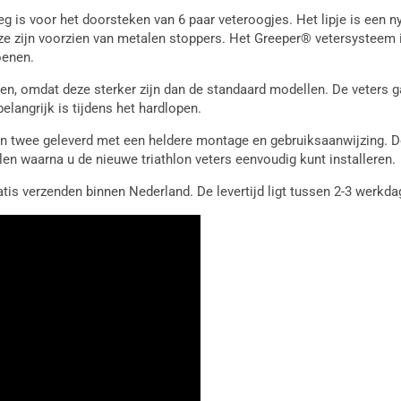
 is voor het doorsteken van 6 paar veteroogjes. Het lipje is een ny
ze zijn voorzien van metalen stoppers. Het Greeper® vetersysteem 
oenen.
en, omdat deze sterker zijn dan de standaard modellen. De veters g
belangrijk is tijdens het hardlopen.
an twee geleverd met een heldere montage en gebruiksaanwijzing. D
len waarna u de nieuwe triathlon veters eenvoudig kunt installeren.
atis verzenden binnen Nederland. De levertijd ligt tussen 2-3 werkda