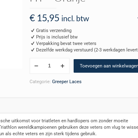
€
15,95
incl. btw
Gratis verzending
Prijs is inclusief btw
Verpakking bevat twee veters
Dezelfde werkdag verstuurd (2-3 werkdagen leverti
Greeper®
Toevoegen aan winkelwage
Laces
Sports
Oval
Categorie:
Greeper Laces
HT
–
Oranje
aantal
ische uitkomst voor triatleten en hardlopers om zonder moeite
 Triathlon wereldkampioenen gebruiken deze veters om vlug te wiss
 als echte veters en zijn sterk tijdens gebruik.