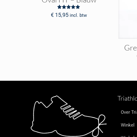
Waardering
€
15,95
incl. btw
5.00
uit 5
Gre
Triathl
Over Tr
Winkel