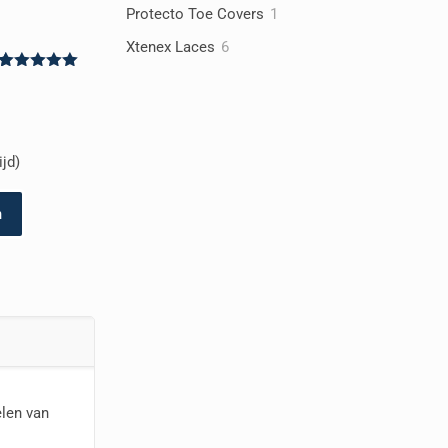
producten
1
Protecto Toe Covers
1
product
6
Xtenex Laces
6
producten
Waardering
1
5.00
op 5
gebaseerd
op
klantbeoordeling
jd)
n
elen van