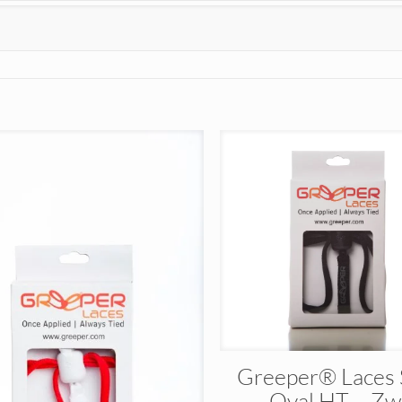
Greeper® Laces 
Oval HT – Zw