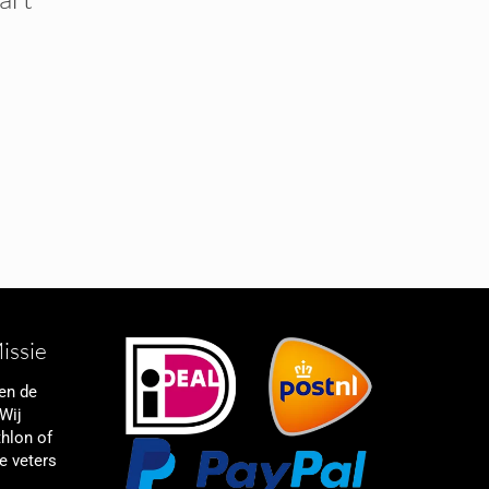
w
issie
een de
 Wij
thlon of
e veters