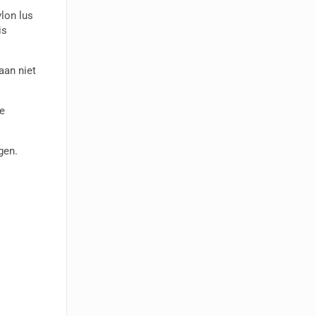
lon lus
is
aan niet
e
gen.