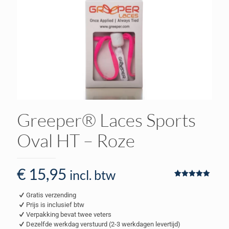
Greeper® Laces Sports
Oval HT – Roze
€
15,95
incl. btw
Waardering
1
5.00
op 5
Gratis verzending
gebaseerd
op
Prijs is inclusief btw
klantbeoordeling
Verpakking bevat twee veters
Dezelfde werkdag verstuurd (2-3 werkdagen levertijd)