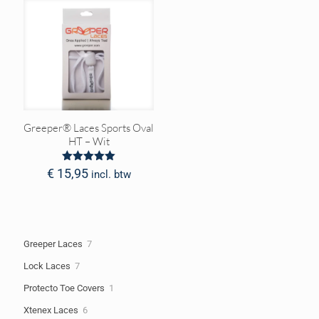
Greeper® Laces Sports Oval
HT – Wit
Waardering
€
15,95
incl. btw
5.00
uit 5
7
Greeper Laces
7
producten
7
Lock Laces
7
producten
1
Protecto Toe Covers
1
product
6
Xtenex Laces
6